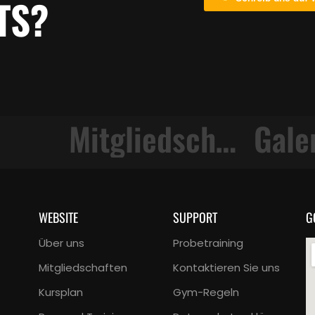
TS?
e
Gym Regeln
K
WEBSITE
SUPPORT
G
Über uns
Probetraining
Mitgliedschaften
Kontaktieren Sie uns
Kursplan
Gym-Regeln