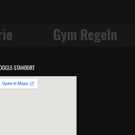
rie
Gym Regeln
OOGLE-STANDORT