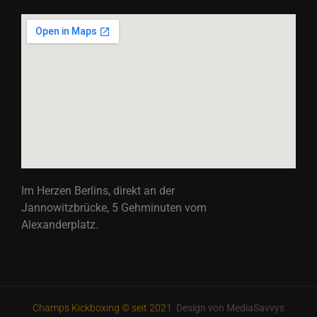
Im Herzen Berlins, direkt an der
Jannowitzbrücke, 5 Gehminuten vom
Alexanderplatz.
Champs Kickboxing © seit 2021
Design von MediaSavvys