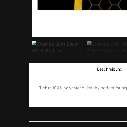
Beschreibung
T-shirt 100% polyester quick dry perfect for high