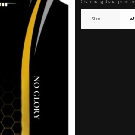
Champs fightwear premium 
Size
M