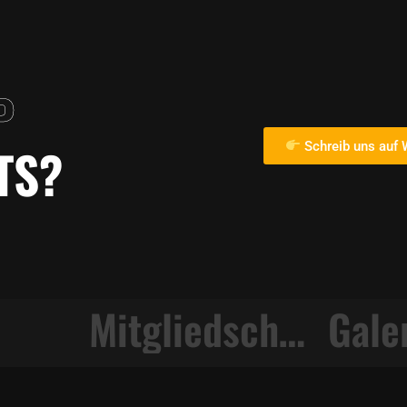
P
TS?
Schreib uns auf
Mitgliedschaften
Gale