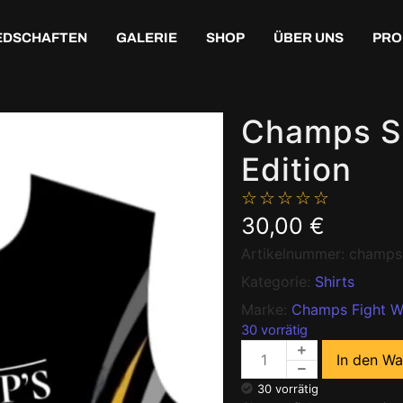
EDSCHAFTEN
GALERIE
SHOP
ÜBER UNS
PRO
Champs Sh
Edition
☆
☆
☆
☆
☆
30,00
€
Artikelnummer:
champs
Kategorie:
Shirts
Marke:
Champs Fight W
30 vorrätig
In den W
30 vorrätig