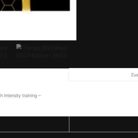
Zus
 intensity training –