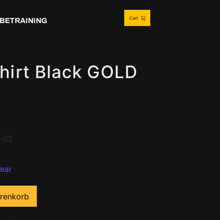
Cart
BETRAINING
irt Black GOLD
-02
ear
arenkorb