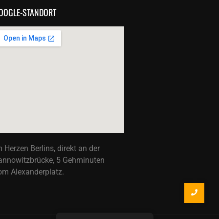
OOGLE-STANDORT
m Herzen Berlins, direkt an der
annowitzbrücke, 5 Gehminuten
om Alexanderplatz.